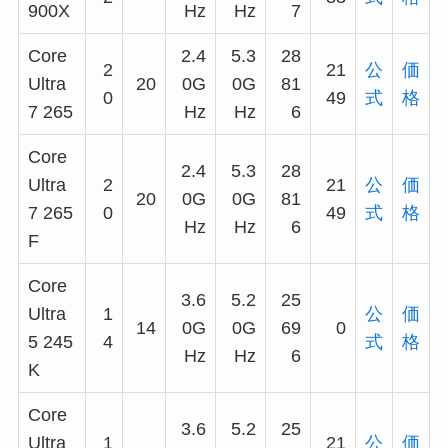
900X
Hz
Hz
7
Core
2.4
5.3
28
2
21
公
価
Ultra
20
0G
0G
81
0
49
式
格
7 265
Hz
Hz
6
Core
2.4
5.3
28
Ultra
2
21
公
価
20
0G
0G
81
7 265
0
49
式
格
Hz
Hz
6
F
Core
3.6
5.2
25
Ultra
1
公
価
14
0G
0G
69
0
5 245
4
式
格
Hz
Hz
6
K
Core
3.6
5.2
25
Ultra
1
21
公
価