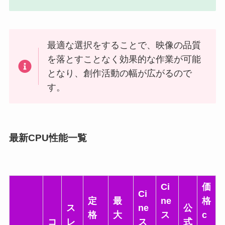
最適な選択をすることで、映像の品質
を落とすことなく効果的な作業が可能
となり、創作活動の幅が広がるので
す。
最新CPU性能一覧
Ci
価
Ci
定
最
ne
格
ス
ne
公
格
大
ス
c
コ
レ
ス
式