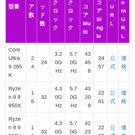
ク
ク
コ
o
型番
ア
ッ
コ
U
ロ
ロ
ア
m
数
ド
ア
R
ッ
ッ
Si
U
数
Mu
L
ク
ク
ng
R
lti
le
L
Core
3.2
5.7
43
Ultra
2
24
公
価
24
0G
0G
45
9 285
4
57
式
格
Hz
Hz
8
K
Ryze
4.3
5.7
43
1
22
公
価
n 9 9
32
0G
0G
20
6
61
式
格
950X
Hz
Hz
9
Ryze
4.3
5.7
42
n 9 9
1
22
公
価
32
0G
0G
23