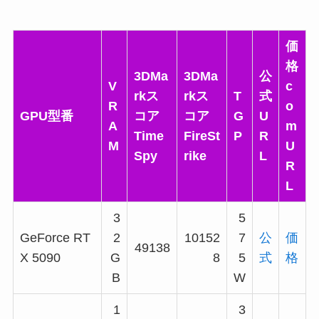
価
格
3DMa
3DMa
公
V
c
rkス
rkス
T
式
R
o
GPU型番
コア
コア
G
U
A
m
Time
FireSt
P
R
M
U
Spy
rike
L
R
L
3
5
GeForce RT
2
10152
7
公
価
49138
X 5090
G
8
5
式
格
B
W
1
3