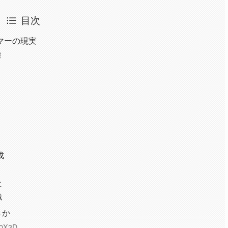
目次
ーマーの現実
態
成
に
域
きか
0X3D