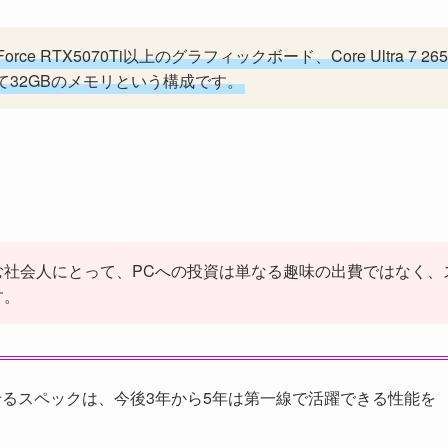
RTX5070Ti以上のグラフィックボード、Core Ultra 7 265
、そして32GBのメモリという構成です。
む社会人にとって、PCへの投資は単なる趣味の出費ではなく、
す。
かせるスペックは、今後3年から5年は第一線で活躍できる性能を