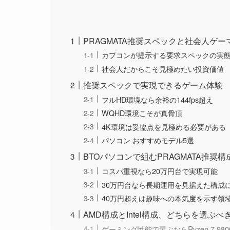
PRAGMATA推奨スペックと社会人ゲ
カプコンが提示する要求スペックの実
社会人だからこそ見極めたい投資価値
推奨スペックで実現できるゲーム体験
フルHD環境なら余裕の144fps超え
WQHD環境こそが真骨頂
4K環境は妥協点を見極める必要がある
パソコン おすすめモデル5選
BTOパソコンで組むPRAGMATA推奨構
コスパ重視なら20万円台で実現可能
30万円台なら長期運用を見据えた構成
40万円超えは趣味への本気度を示す領
AMD構成とIntel構成、どちらを選ぶべ
ゲーミング性能で選ぶならRyzen 7 980