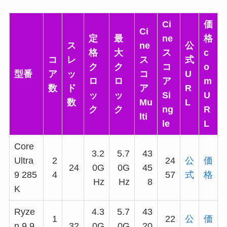
Ci
価
Ci
定
最
ne
格
ス
ne
公
格
大
ス
c
コ
レ
ス
式
ク
ク
コ
o
型番
ア
ッ
コ
U
ロ
ロ
ア
m
数
ド
ア
R
ッ
ッ
Si
U
数
Mu
L
ク
ク
ng
R
lti
le
L
Core
3.2
5.7
43
Ultra
2
24
公
価
24
0G
0G
45
9 285
4
57
式
格
Hz
Hz
8
K
Ryze
4.3
5.7
43
1
22
公
価
n 9 9
32
0G
0G
20