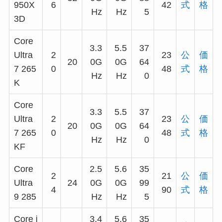
950X
6
42
式
格
Hz
Hz
5
3D
Core
3.3
5.5
37
Ultra
2
23
公
価
20
0G
0G
64
7 265
0
48
式
格
Hz
Hz
0
K
Core
3.3
5.5
37
Ultra
2
23
公
価
20
0G
0G
64
7 265
0
48
式
格
Hz
Hz
0
KF
Core
2.5
5.6
35
2
21
公
価
Ultra
24
0G
0G
99
4
90
式
格
9 285
Hz
Hz
5
Core i
3.4
5.6
35