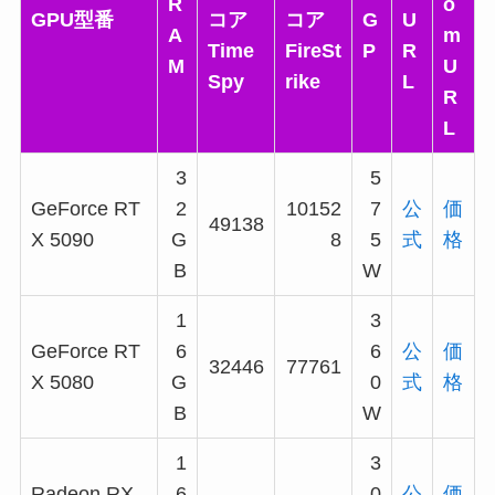
R
o
GPU型番
コア
コア
G
U
A
m
Time
FireSt
P
R
M
U
Spy
rike
L
R
L
3
5
GeForce RT
2
10152
7
公
価
49138
X 5090
G
8
5
式
格
B
W
1
3
GeForce RT
6
6
公
価
32446
77761
X 5080
G
0
式
格
B
W
1
3
Radeon RX
6
0
公
価