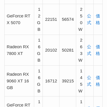
1
2
GeForce RT
2
5
公
価
22151
56574
X 5070
G
0
式
格
B
W
1
2
Radeon RX
6
6
公
価
20102
50281
7800 XT
G
3
式
格
B
W
1
1
Radeon RX
6
4
公
価
9060 XT 16
16712
39215
G
5
式
格
GB
B
W
1
1
GeForce RT