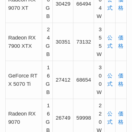
30429
66494
9070 XT
G
4
式
格
B
W
2
3
Radeon RX
4
5
公
価
30351
73132
7900 XTX
G
5
式
格
B
W
1
3
GeForce RT
6
0
公
価
27412
68654
X 5070 Ti
G
0
式
格
B
W
1
2
Radeon RX
6
2
公
価
26749
59998
9070
G
0
式
格
B
W