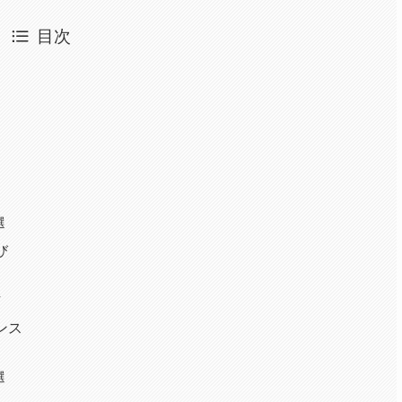
目次
選
び
ツ
ンス
選