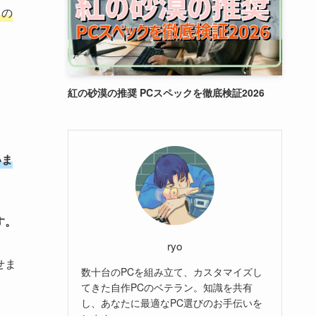
るの
紅の砂漠の推奨 PCスペックを徹底検証2026
いま
す。
ryo
せま
数十台のPCを組み立て、カスタマイズし
てきた自作PCのベテラン。知識を共有
し、あなたに最適なPC選びのお手伝いを