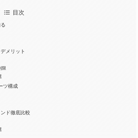
目次
知る
とデメリット
制限
選
ーツ構成
ランド徹底比較
選