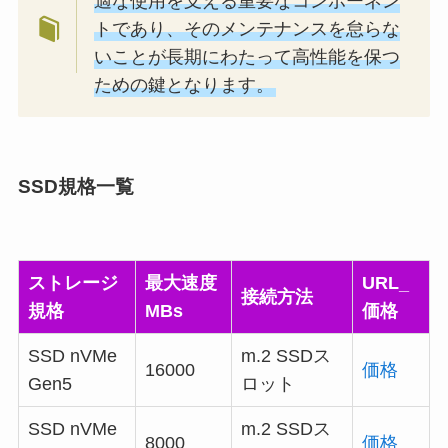
適な使用を支える重要なコンポーネン
トであり、そのメンテナンスを怠らな
いことが長期にわたって高性能を保つ
ための鍵となります。
SSD規格一覧
ストレージ
最大速度
URL_
接続方法
規格
MBs
価格
SSD nVMe
m.2 SSDス
16000
価格
Gen5
ロット
SSD nVMe
m.2 SSDス
8000
価格