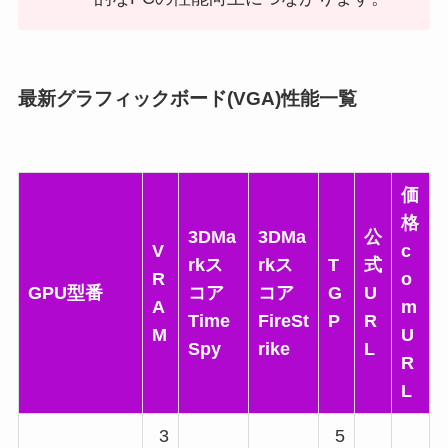
最新グラフィックボード(VGA)性能一覧
価
格
3DMa
3DMa
公
V
c
rkス
rkス
T
式
R
o
GPU型番
コア
コア
G
U
A
m
Time
FireSt
P
R
M
U
Spy
rike
L
R
L
3
5