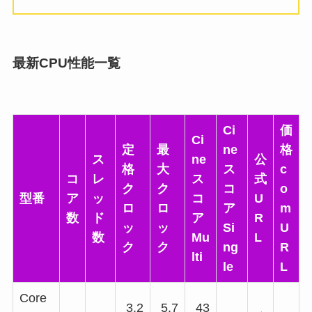
最新CPU性能一覧
Ci
価
Ci
定
最
ne
格
ス
ne
公
格
大
ス
c
コ
レ
ス
式
ク
ク
コ
o
型番
ア
ッ
コ
U
ロ
ロ
ア
m
数
ド
ア
R
ッ
ッ
Si
U
数
Mu
L
ク
ク
ng
R
lti
le
L
Core
3.2
5.7
43