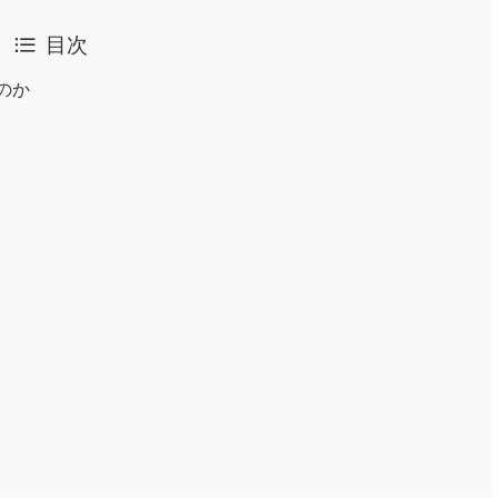
目次
のか
る