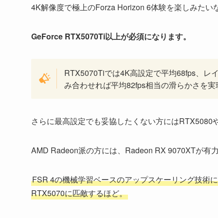
4K解像度で極上のForza Horizon 6体験を楽しみ
GeForce RTX5070Ti以上が必須
になります。
RTX5070Tiでは4K高設定で平均68fps
み合わせれば平均82fps相当の滑らかさを
さらに最高設定でも妥協したくない方にはRTX5080
AMD Radeon派の方には、Radeon RX 9070XT
FSR 4の機械学習ベースのアップスケーリング技術により
RTX5070に匹敵するほど。