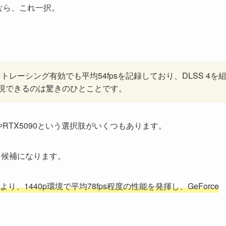
たいなら、これ一択。
、レイトレーシング有効でも平均54fpsを記録しており、DLSS 4を
実現できるのは驚きのひとことです。
やRTX5090という選択肢がいくつもあります。
が有力候補になります。
、1440p環境で平均78fps程度の性能を発揮し、GeForce