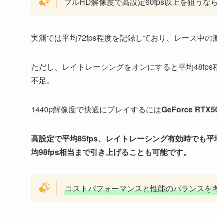
フルHD解像度で高設定60fps以上を狙うなら、
実測では平均72fps程度を記録しており、レース中
ただし、レイトレーシングをオンにすると平均48fp
不足。
1440p解像度で快適にプレイするには
GeForce RT
高設定で平均85fps、レイトレーシング有効時でも平均
均98fps相当まで引き上げることも可能です。
コストパフォーマンスと性能のバランスを考