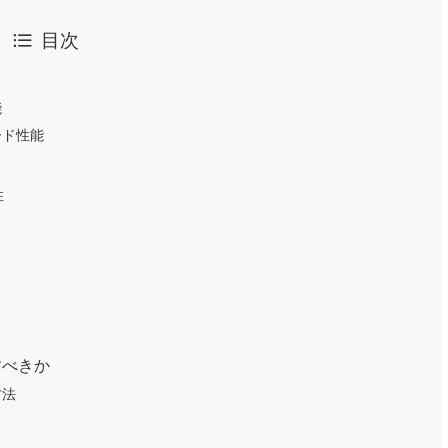
目次
能
ード性能
性
すべきか
方法